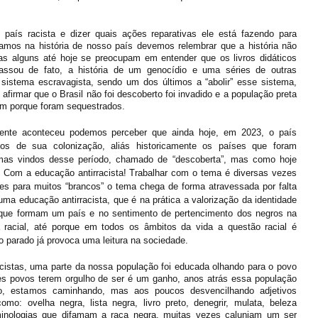
país racista e dizer quais ações reparativas ele está fazendo para 
mos na história de nosso país devemos relembrar que a história não 
s alguns até hoje se preocupam em entender que os livros didáticos 
ssou de fato, a história de um genocídio e uma séries de outras 
sistema escravagista, sendo um dos últimos a “abolir” esse sistema, 
irmar que o Brasil não foi descoberto foi invadido e a população preta 
im porque foram sequestrados. 
ente aconteceu podemos perceber que ainda hoje, em 2023, o país 
cios de sua colonização, aliás historicamente os países que foram 
mas vindos desse período, chamado de “descoberta”, mas como hoje 
 Com a educação antirracista! Trabalhar com o tema é diversas vezes 
ões para muitos “brancos” o tema chega de forma atravessada por falta 
ma educação antirracista, que é na prática a valorização da identidade 
s que formam um país e no sentimento de pertencimento dos negros na 
 racial, até porque em todos os âmbitos da vida a questão racial é 
parado já provoca uma leitura na sociedade. 
istas, uma parte da nossa população foi educada olhando para o povo 
es povos terem orgulho de ser é um ganho, anos atrás essa população 
, estamos caminhando, mas aos poucos desvencilhando adjetivos 
mo: ovelha negra, lista negra, livro preto, denegrir, mulata, beleza 
minologias que difamam a raça negra, muitas vezes caluniam um ser 