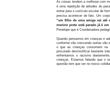
As coisas tendem a melhorar com mui
é uma repetição de atitudes do pas
entrar para o currículo escolar de fo
“um filho de uma amiga vai até a
menino preto está parado já é um
Penelope que é Coordenadora pedagóg
Quando pensamos em crianças e adole
conforme vão crescendo outras vão su
o que as crianças consomem na i
procurado desmistificar bastante tr
enfrentamos o racismo diariamente
crianças. Estamos falando que o r
questão tem que ser no nosso cotidia