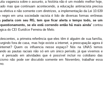
ta vagareza sobre o assunto, a história não é um modelo melhor hoje, 
sado mas que continuam acontecendo, a educação antirracista precisa 
rma efetiva e não somente com diretrizes, a implementação da Lei 10.639 
precisa acontecer de fato. Um corpo negro em uma sociedade racista é lido de diversas formas errôneas 
 padaria com seu RG, tem que ficar alerta o tempo todo, se um 
 questionamento, se ele está correndo então há mais ainda
” contou 
ica do CEI Euridíce Ferreira de Melo. 
scentes, a primeira referência que eles têm é alguém de sua família, 
rgindo fora de casa, mas hoje existe a internet, a preocupação agora é 
nternet? Quem os influencia nesse espaço? Nós na UNAS temos 
atando as pautas raciais não só em um único período, já que vivemos e 
, é pensado em atividades que é possível incluir no cotidiano das 
acismo não pode ser discutido somente em Novembro, trabalhar essa 
no.