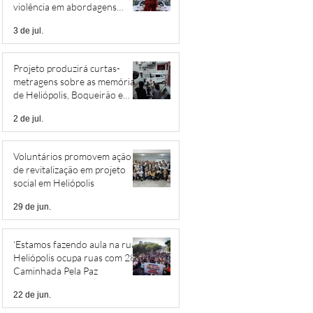
violência em abordagens
policiais
3 de jul.
Projeto produzirá curtas-
metragens sobre as memórias
de Heliópolis, Boqueirão e
Jardim São Savério
2 de jul.
Voluntários promovem ação
de revitalização em projeto
social em Heliópolis
29 de jun.
‘Estamos fazendo aula na rua’:
Heliópolis ocupa ruas com 28ª
Caminhada Pela Paz
22 de jun.