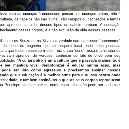
eza para as crianças é necessário pensar nas crianças pretas, não é 
xaltada, os cabelos não são “ruins”, são crespos ou cacheados e temos 
que aprender a cuidar desses tipos de cabelo também. A educação 
onhecimento desses corpos, é a não exclusão da vida dessas pessoas. 
sil como os Souza ou os Silva, na verdade carregam esse “sobrenome” 
 do dono do engenho que ali naquele local onde tinha pessoas 
ara que todos soubessem quem era o seu “dono”, essa é a história do 
precisam aprender de verdade, conhecer de fato de onde vem seu 
ralidade. 
“A cultura afro é uma cultura que é passada oralmente, é 
 ser mantida viva, descolonizar é educar minha ação, mas 
pode ser lido como agressivo e precisamos ensinar nossos 
endo que a educação é a melhor arma para que isso ocorra onde 
essividade, e também ensiná-los o que os seus corpos reproduzem 
tou Penelope ao relembrar de como essa educação pode ser cada vez 