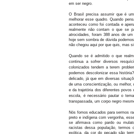
em ser negro.
O Brasil precisa assumir que é um 
melhorar esse quadro. Quando pensa
aconteceu como foi contada e apena
realmente não contam o que se pa
atrocidades, foram 388 anos de um 
hoje sem sombra de dúvida podemos af
não chegou aqui por que quis, mas s
Quando se é admitido o que realm
continua a sofrer diversos resquí
colonizados tendem a terem proble
podemos descolonizar essa história?
delicado, já que em diversas situaç
de uma conscientização, ou melhor, u
e da trajetória dos diferentes povo
escola, é necessário pautar o tema
transpassada, um corpo negro mesmo 
Nós fomos educados para sermos rac
preto e indígena com vergonha, ess
se afirmava como pardo ou mulato
racistas dessa população, termos co
exótica, da cor do pecado são ter