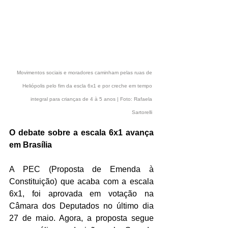
Movimentos sociais e moradores caminham pelas ruas de 
Heliópolis pelo fim da escla 6x1 e por creche em tempo 
integral para crianças de 4 à 5 anos | Foto: Rafaela 
Sartorelli 
O debate sobre a escala 6x1 avança 
em Brasília
A PEC (Proposta de Emenda à 
Constituição) que acaba com a escala 
6x1, foi aprovada em votação na 
Câmara dos Deputados no último dia 
27 de maio. Agora, a proposta segue 