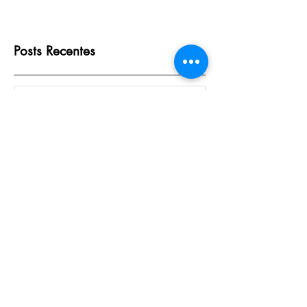
Posts Recentes
Festa da Cultura Popular amplia
oportunidades para artistas e
empreendedores em Heliópolis e
Região
há 1 dia
Heliópolis debate caminhos para
um futuro mais sustentável em
workshop
há 5 dias
Mais de cinco décadas de luta:
moradores de Heliópolis