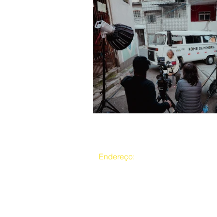
Endereço:
Rua da Mina Central, nº 38
CEP:04235460 - Heliópolis SP