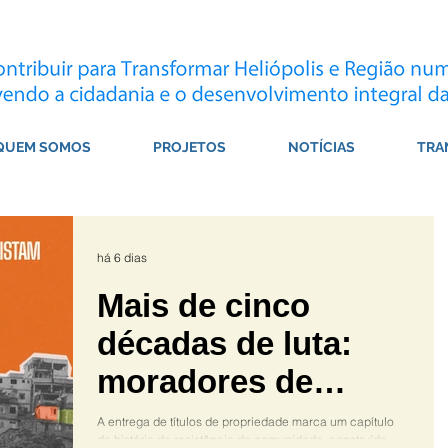
QUEM SOMOS
PROJETOS
NOTÍCIAS
TRA
há 6 dias
Mais de cinco
décadas de luta:
moradores de
Heliópolis
A entrega de títulos de propriedade marca um capítulo
da história de resistência da comunidade, construída