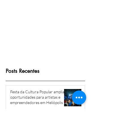
direito à escritura
Posts Recentes
Festa da Cultura Popular amplia
oportunidades para artistas e
empreendedores em Heliópolis e
Região
há 2 dias