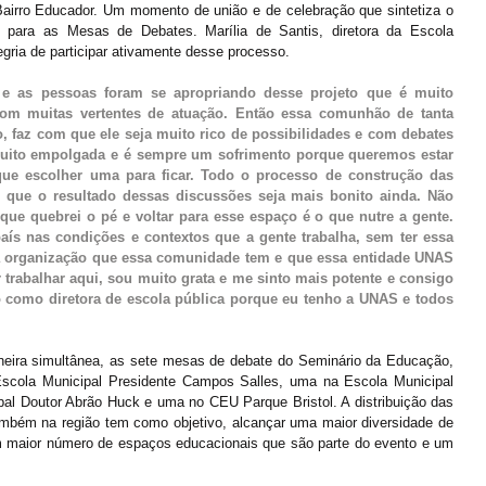
airro Educador. Um momento de união e de celebração que sintetiza o 
m para as Mesas de Debates. Marília de Santis, diretora da Escola 
gria de participar ativamente desse processo.
 e as pessoas foram se apropriando desse projeto que é muito 
com muitas vertentes de atuação. Então essa comunhão de tanta 
, faz com que ele seja muito rico de possibilidades e com debates 
uito empolgada e é sempre um sofrimento porque queremos estar 
e escolher uma para ficar. Todo o processo de construção das 
o que o resultado dessas discussões seja mais bonito ainda. Não 
que quebrei o pé e voltar para esse espaço é o que nutre a gente. 
ís nas condições e contextos que a gente trabalha, sem ter essa 
 organização que essa comunidade tem e que essa entidade UNAS 
 trabalhar aqui, sou muito grata e me sinto mais potente e consigo 
 como diretora de escola pública porque eu tenho a UNAS e todos 
neira simultânea, as sete mesas de debate do Seminário da Educação, 
scola Municipal Presidente Campos Salles, uma na Escola Municipal 
l Doutor Abrão Huck e uma no CEU Parque Bristol. A distribuição das 
também na região tem como objetivo, alcançar uma maior diversidade de 
 maior número de espaços educacionais que são parte do evento e um 