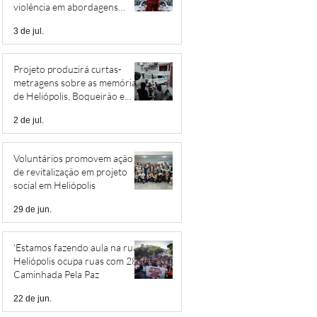
violência em abordagens
policiais
3 de jul.
Projeto produzirá curtas-
metragens sobre as memórias
de Heliópolis, Boqueirão e
Jardim São Savério
2 de jul.
Voluntários promovem ação
de revitalização em projeto
social em Heliópolis
29 de jun.
‘Estamos fazendo aula na rua’:
Heliópolis ocupa ruas com 28ª
Caminhada Pela Paz
22 de jun.