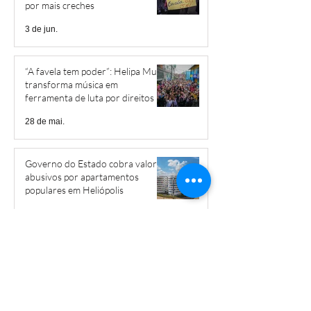
por mais creches
3 de jun.
“A favela tem poder”: Helipa Music
transforma música em
ferramenta de luta por direitos
28 de mai.
Governo do Estado cobra valores
abusivos por apartamentos
populares em Heliópolis
15 de mai.
Livro narra a trajetória de Braz
Nogueira em Heliópolis
12 de mai.