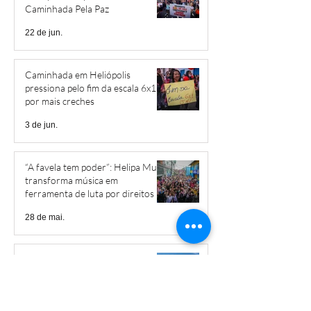
Caminhada Pela Paz
22 de jun.
Caminhada em Heliópolis
pressiona pelo fim da escala 6x1 e
por mais creches
3 de jun.
“A favela tem poder”: Helipa Music
transforma música em
ferramenta de luta por direitos
28 de mai.
Governo do Estado cobra valores
abusivos por apartamentos
populares em Heliópolis
15 de mai.