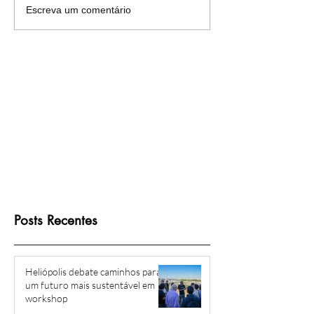
Mais de cinco décadas de
Heliópolis e Regiã
Escreva um comentário
luta: moradores de
preparam para cel
Heliópolis conquistam o
Festa da Cultura P
direito à escritura
Posts Recentes
Heliópolis debate caminhos para
um futuro mais sustentável em
workshop