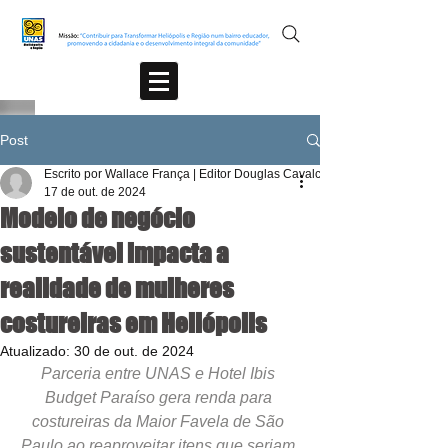
Post
Escrito por Wallace França | Editor Douglas Cavalcante
17 de out. de 2024
Modelo de negócio
sustentável impacta a
realidade de mulheres
costureiras em Heliópolis
Atualizado:
30 de out. de 2024
Parceria entre UNAS e Hotel Ibis 
Budget Paraíso gera renda para 
costureiras da Maior Favela de São 
Paulo ao reaproveitar itens que seriam 