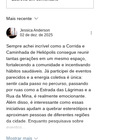
Heliópolis debate caminhos
Mais de cinco déc
para um futuro mais
luta: moradores d
sustentável em workshop
Heliópolis conqui
Mais recente
direito à escritura
Jessica Anderson
02 de dez. de 2025
Sempre achei incrível como a Corrida e 
Caminhada de Heliópolis consegue reunir 
tantas gerações em um mesmo espaço, 
fortalecendo a comunidade e incentivando 
hábitos saudáveis. Já participei de eventos 
parecidos e a energia coletiva é única: 
sentir cada passo no percurso, passando 
por ruas como a Estrada das Lágrimas e a 
Rua da Mina, é realmente emocionante. 
Além disso, é interessante como essas 
iniciativas ajudam a quebrar estereótipos e 
aproximam pessoas de diferentes regiões 
da cidade. Enquanto pesquisava sobre 
eventos…
Mostrar mais