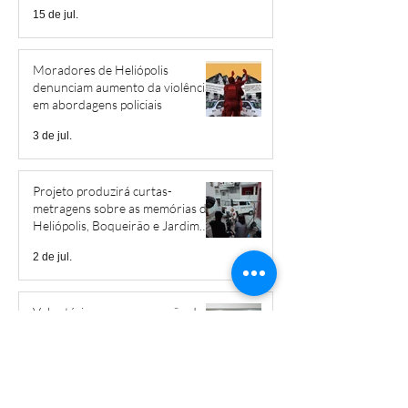
15 de jul.
Moradores de Heliópolis
denunciam aumento da violência
em abordagens policiais
3 de jul.
Projeto produzirá curtas-
metragens sobre as memórias de
Heliópolis, Boqueirão e Jardim
São Savério
2 de jul.
Voluntários promovem ação de
revitalização em projeto social em
Heliópolis
29 de jun.