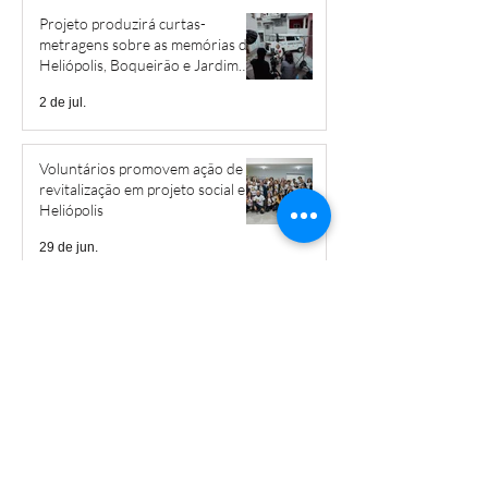
Projeto produzirá curtas-
metragens sobre as memórias de
Heliópolis, Boqueirão e Jardim
São Savério
2 de jul.
Voluntários promovem ação de
revitalização em projeto social em
Heliópolis
29 de jun.
‘Estamos fazendo aula na rua’:
Heliópolis ocupa ruas com 28ª
Caminhada Pela Paz
22 de jun.
Caminhada em Heliópolis
pressiona pelo fim da escala 6x1 e