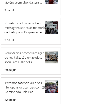
violência em abordagens
policiais
3 de jul.
Projeto produzirá curtas-
metragens sobre as memórias
de Heliópolis, Boqueirão e
Jardim São Savério
2 de jul.
Voluntários promovem ação
de revitalização em projeto
social em Heliópolis
29 de jun.
‘Estamos fazendo aula na rua’:
Heliópolis ocupa ruas com 28ª
Caminhada Pela Paz
22 de jun.