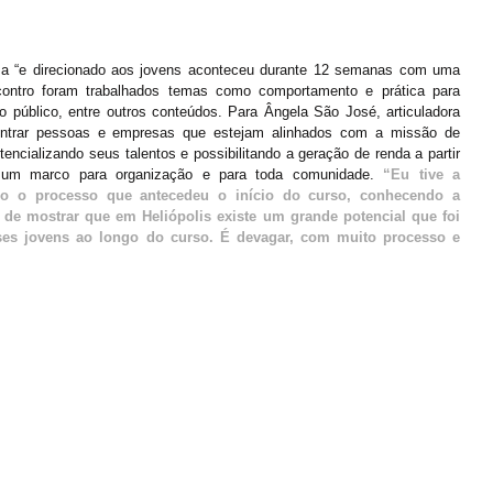
 “e direcionado aos jovens aconteceu durante 12 semanas com uma 
ontro foram trabalhados temas como comportamento e prática para 
o público, entre outros conteúdos. Para Ângela São José, articuladora 
ontrar pessoas e empresas que estejam alinhados com a missão de 
encializando seus talentos e possibilitando a geração de renda a partir 
o um marco para organização e para toda comunidade. 
“Eu tive a 
o o processo que antecedeu o início do curso, conhecendo a 
 de mostrar que em Heliópolis existe um grande potencial que foi 
ses jovens ao longo do curso. É devagar, com muito processo e 