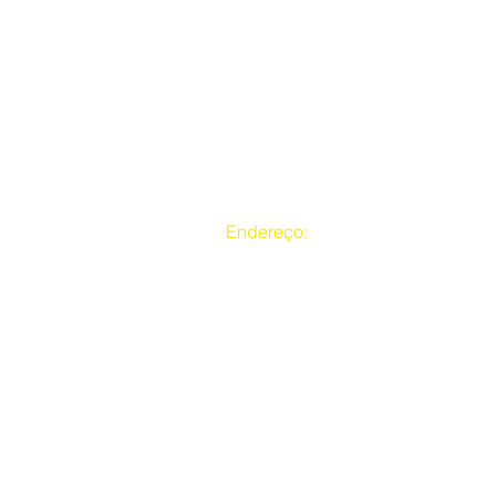
Endereço:
Rua da Mina Central, nº 38
CEP:04235460 - Heliópolis SP