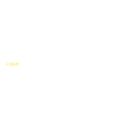
Ligue:
Siga a gente
(11) 2036-9909
© 2025 - UNAS Heliópolis e Região
Todos os Direitos Reservados