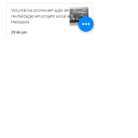
Voluntários promovem ação de
revitalização em projeto social em
Heliópolis
29 de jun.
‘Estamos fazendo aula na rua’:
Heliópolis ocupa ruas com 28ª
Caminhada Pela Paz
22 de jun.
Caminhada em Heliópolis
pressiona pelo fim da escala 6x1 e
por mais creches
3 de jun.
“A favela tem poder”: Helipa Music