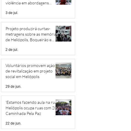
violência em abordagens
policiais
3 de jul.
Projeto produzirá curtas-
metragens sobre as memórias
de Heliópolis, Boqueirão e
Jardim São Savério
2 de jul.
Voluntários promovem ação
de revitalização em projeto
social em Heliópolis
29 de jun.
‘Estamos fazendo aula na rua’:
Heliópolis ocupa ruas com 28ª
Caminhada Pela Paz
22 de jun.