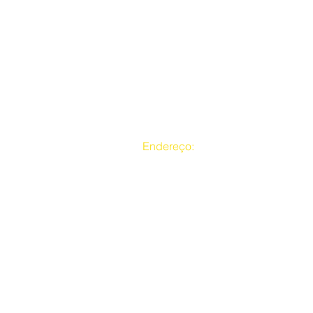
Endereço:
Rua da Mina Central, nº 38
CEP:04235460 - Heliópolis SP