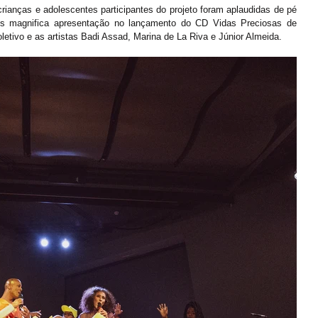
ianças e adolescentes participantes do projeto foram aplaudidas de pé 
s magnifica apresentação no lançamento do CD Vidas Preciosas de 
oletivo e as artistas Badi Assad, Marina de La Riva e Júnior Almeida.