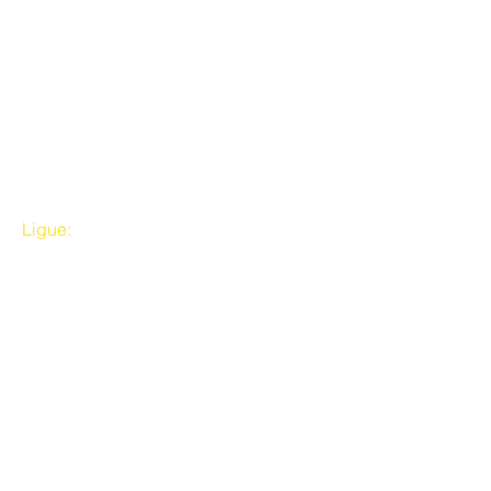
Ligue:
Siga a gente
(11) 2036-9909
© 2025 - UNAS Heliópolis e Região
Todos os Direitos Reservados