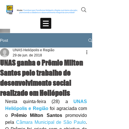
Post
UNAS Heliópolis e Região
29 de jun. de 2018
UNAS ganha o Prêmio Milton
Santos pelo trabalho de
desenvolvimento social
realizado em Heliópolis
Nesta quinta-feira (28) a 
UNAS 
Heliópolis e Região
 foi agraciada com 
o 
Prêmio Milton Santos
 promovido 
pela 
Câmara Municipal de São Paulo
. 