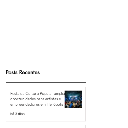
direito à escritura
Posts Recentes
Festa da Cultura Popular amplia
oportunidades para artistas e
empreendedores em Heliópolis e
Região
há 3 dias