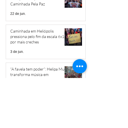
Caminhada Pela Paz
22 de jun.
Caminhada em Heliópolis
pressiona pelo fim da escala 6x1 e
por mais creches
3 de jun.
“A favela tem poder”: Helipa Music
transforma música em
ferramenta de luta por direitos
28 de mai.
Governo do Estado cobra valores
abusivos por apartamentos
populares em Heliópolis
15 de mai.