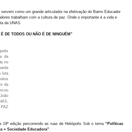
o servem como um grande articulador na efetivação do Bairro Educador 
adores trabalham com a cultura de paz. Onde o importante é a vida e 
enta da UNAS.
Z É DE TODOS OU NÃO É DE NINGUÉM”
lis 
a da 
a no 
arda 
luta 
itos 
r da 
scou 
oão 
NAS, 
 PAZ 
19ª edição percorrendo as ruas de Heliópolis Sob o tema 
“Políticas 
ia = Sociedade Educadora”
.