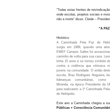
"Todas estas frentes de reivindicaçã
onde escolas, projetos sociais e mor
não a morte” disse: Cleide – Presid
“A PA
Histórico
A Caminhada Pela Paz de Heliópo
surgiu em 1999, quando uma alun
EMEF Campos Salles foi assassinad
caminho de volta para sua casa. Leon
tinha 15 anos e se tornou símbolo da 
contra a violência que vitimava mu
jovens na comunidade. O então direto
escola, Braz Rodrigues Nogueira, bu
lideranças comunitárias, como J
Miranda, na época Presidente da U
para realizarem a 1º Caminhada Pela
de Heliópolis.
Este ano a Caminhada chegou a sua 
Públicas + Consciência Comunitár