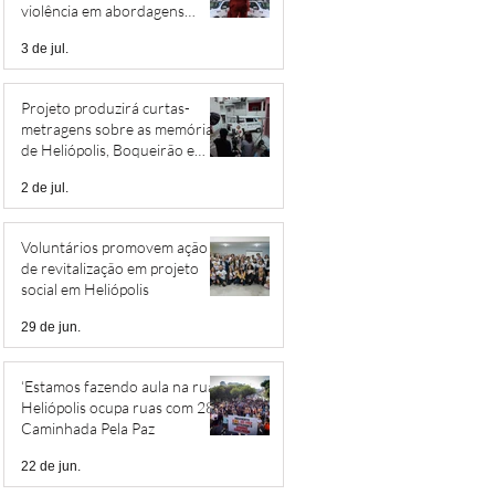
violência em abordagens
policiais
3 de jul.
Projeto produzirá curtas-
metragens sobre as memórias
de Heliópolis, Boqueirão e
Jardim São Savério
2 de jul.
Voluntários promovem ação
de revitalização em projeto
social em Heliópolis
29 de jun.
‘Estamos fazendo aula na rua’:
Heliópolis ocupa ruas com 28ª
Caminhada Pela Paz
22 de jun.