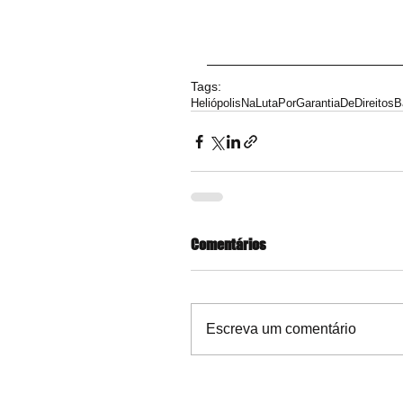
Tags:
Heliópolis
NaLutaPorGarantiaDeDireitos
B
Comentários
Escreva um comentário