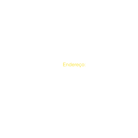
Endereço:
Rua da Mina Central, nº 38
CEP:04235460 - Heliópolis SP