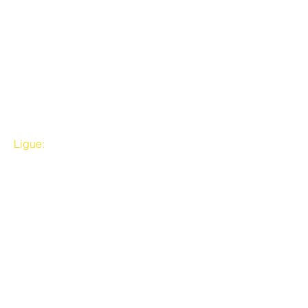
Ligue:
Siga a gente
(11) 2036-9909
© 2025 - UNAS Heliópolis e Região
Todos os Direitos Reservados