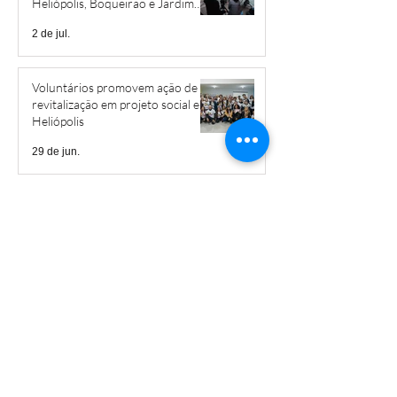
Heliópolis, Boqueirão e Jardim
São Savério
2 de jul.
Voluntários promovem ação de
revitalização em projeto social em
Heliópolis
29 de jun.
‘Estamos fazendo aula na rua’:
Heliópolis ocupa ruas com 28ª
Caminhada Pela Paz
22 de jun.
Caminhada em Heliópolis
pressiona pelo fim da escala 6x1 e
por mais creches
3 de jun.