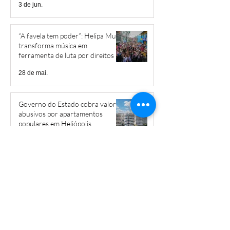
3 de jun.
“A favela tem poder”: Helipa Music
transforma música em
ferramenta de luta por direitos
28 de mai.
Governo do Estado cobra valores
abusivos por apartamentos
populares em Heliópolis
15 de mai.
Livro narra a trajetória de Braz
Nogueira em Heliópolis
12 de mai.