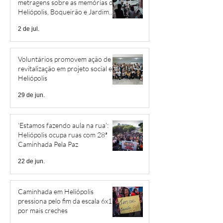
metragens sobre as memórias de
Heliópolis, Boqueirão e Jardim
São Savério
2 de jul.
Voluntários promovem ação de
revitalização em projeto social em
Heliópolis
29 de jun.
‘Estamos fazendo aula na rua’:
Heliópolis ocupa ruas com 28ª
Caminhada Pela Paz
22 de jun.
Caminhada em Heliópolis
pressiona pelo fim da escala 6x1 e
por mais creches