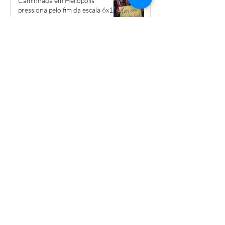
Caminhada em Heliópolis
pressiona pelo fim da escala 6x1 e
por mais creches
3 de jun.
“A favela tem poder”: Helipa Music
transforma música em
ferramenta de luta por direitos
28 de mai.
Governo do Estado cobra valores
abusivos por apartamentos
populares em Heliópolis
15 de mai.
Livro narra a trajetória de Braz
Nogueira em Heliópolis