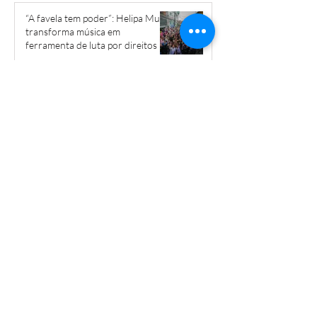
“A favela tem poder”: Helipa Music
transforma música em
ferramenta de luta por direitos
28 de mai.
Governo do Estado cobra valores
abusivos por apartamentos
populares em Heliópolis
15 de mai.
Livro narra a trajetória de Braz
Nogueira em Heliópolis
12 de mai.
EMEF Gonzaguinha receberá
projeto inovador que busca