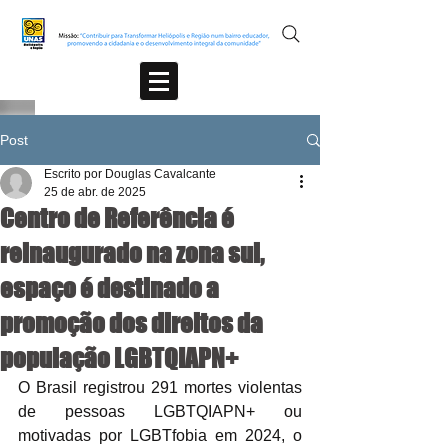
Post
Escrito por Douglas Cavalcante
25 de abr. de 2025
Centro de Referência é
reinaugurado na zona sul,
espaço é destinado a
promoção dos direitos da
população LGBTQIAPN+
O Brasil registrou 291 mortes violentas 
de pessoas LGBTQIAPN+ ou 
motivadas por LGBTfobia em 2024, o 