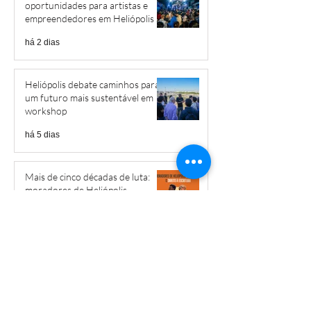
oportunidades para artistas e
empreendedores em Heliópolis e
Região
há 2 dias
Heliópolis debate caminhos para
um futuro mais sustentável em
workshop
há 5 dias
Mais de cinco décadas de luta:
moradores de Heliópolis
conquistam o direito à escritura
30 de jul.
Heliópolis e Região se preparam
para celebrar a Festa da Cultura
Popular