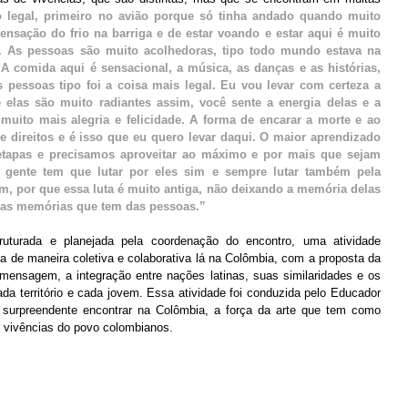
o legal, primeiro no avião porque só tinha andado quando muito 
ensação do frio na barriga e de estar voando e estar aqui é muito 
. As pessoas são muito acolhedoras, tipo todo mundo estava na 
 comida aqui é sensacional, a música, as danças e as histórias, 
s pessoas tipo foi a coisa mais legal. Eu vou levar com certeza a 
 elas são muito radiantes assim, você sente a energia delas e a 
ito mais alegria e felicidade. A forma de encarar a morte e ao 
direitos e é isso que eu quero levar daqui. O maior aprendizado 
 etapas e precisamos aproveitar ao máximo e por mais que sejam 
a gente tem que lutar por eles sim e sempre lutar também pela 
 por que essa luta é muito antiga, não deixando a memória delas 
o as memórias que tem das pessoas.”
uturada e planejada pela coordenação do encontro, uma atividade 
da de maneira coletiva e colaborativa lá na Colômbia, com a proposta da 
ensagem, a integração entre nações latinas, suas similaridades e os 
a território e cada jovem. Essa atividade foi conduzida pelo Educador 
 surpreendente encontrar na Colômbia, a força da arte que tem como 
as vivências do povo colombianos.