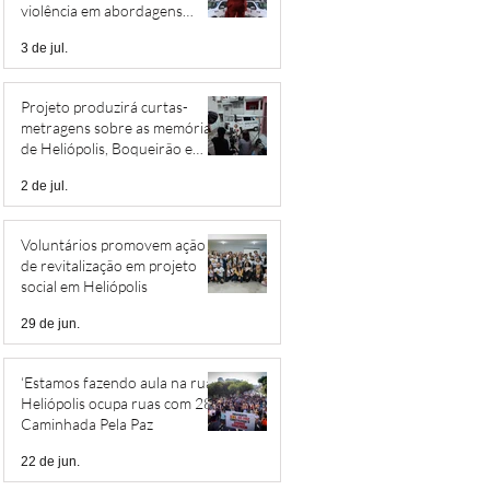
violência em abordagens
policiais
3 de jul.
Projeto produzirá curtas-
metragens sobre as memórias
de Heliópolis, Boqueirão e
Jardim São Savério
2 de jul.
Voluntários promovem ação
de revitalização em projeto
social em Heliópolis
29 de jun.
‘Estamos fazendo aula na rua’:
Heliópolis ocupa ruas com 28ª
Caminhada Pela Paz
22 de jun.