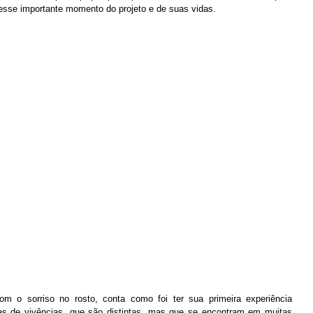
 esse importante momento do projeto e de suas vidas.
om o sorriso no rosto, conta como foi ter sua primeira experiência 
cas de vivências, que são distintas, mas que se encontram em muitas 