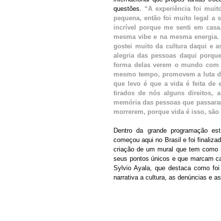
questões. 
“A experiência foi muit
pequena, então foi muito legal a s
incrível porque me senti em casa
mesma vibe e na mesma energia. A
gostei muito da cultura daqui e a
alegria das pessoas daqui porque
forma delas verem o mundo com mu
mesmo tempo, promovem a luta de 
que levo é que a vida é feita de
tirados de nós alguns direitos, 
memória das pessoas que passaram,
morrerem, porque vida é isso, sã
Dentro da grande programação estr
começou aqui no Brasil e foi finaliza
criação de um mural que tem como m
seus pontos únicos e que marcam cad
Sylvio Ayala, que destaca como foi
narrativa a cultura, as denúncias e 