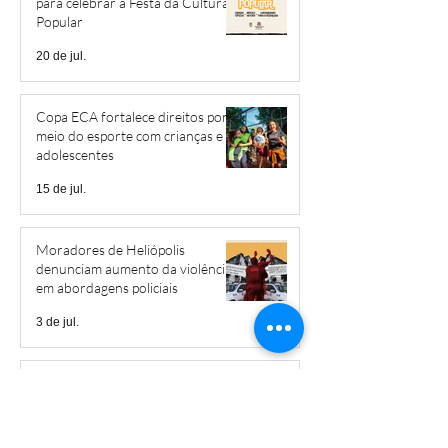
para celebrar a Festa da Cultura
Popular
20 de jul.
Copa ECA fortalece direitos por
meio do esporte com crianças e
adolescentes
15 de jul.
Moradores de Heliópolis
denunciam aumento da violência
em abordagens policiais
3 de jul.
Projeto produzirá curtas-
metragens sobre as memórias de
Heliópolis, Boqueirão e Jardim
São Savério