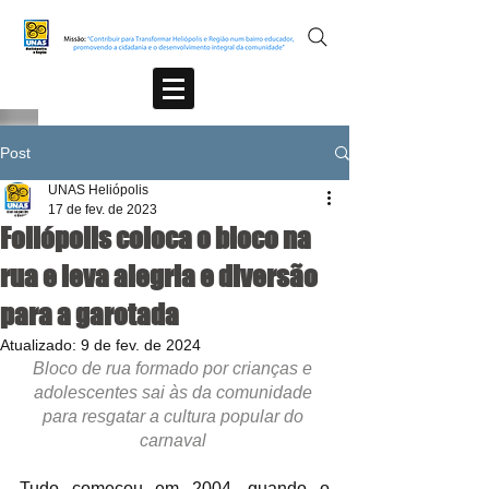
Post
UNAS Heliópolis
17 de fev. de 2023
Foliópolis coloca o bloco na
rua e leva alegria e diversão
para a garotada
Atualizado:
9 de fev. de 2024
Bloco de rua formado por crianças e 
adolescentes sai às da comunidade 
para resgatar a cultura popular do 
carnaval 
Tudo começou em 2004, quando o 