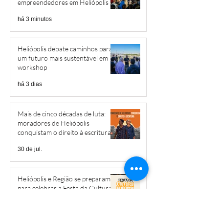
empreendedores em Heliópolis e
Região
há 3 minutos
Heliópolis debate caminhos para
um futuro mais sustentável em
workshop
há 3 dias
Mais de cinco décadas de luta:
moradores de Heliópolis
conquistam o direito à escritura
30 de jul.
Heliópolis e Região se preparam
para celebrar a Festa da Cultura
Popular
20 de jul.