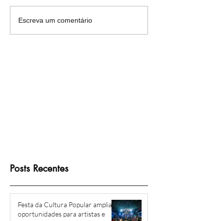
Heliópolis debate caminhos
Mais de cinco déc
Escreva um comentário
para um futuro mais
luta: moradores d
sustentável em workshop
Heliópolis conqui
direito à escritura
Posts Recentes
Festa da Cultura Popular amplia
oportunidades para artistas e