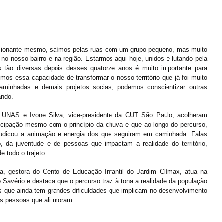
ocionante mesmo, saímos pelas ruas com um grupo pequeno, mas muito 
no nosso bairro e na região. Estarmos aqui hoje, unidos e lutando pela 
tão diversas depois desses quatorze anos é muito importante para 
os essa capacidade de transformar o nosso território que já foi muito 
minhadas e demais projetos socias, podemos conscientizar outras 
ando.”
a UNAS e Ivone Silva, vice-presidente da CUT São Paulo, acolheram 
icipação mesmo com o princípio da chuva e que ao longo do percurso, 
judicou a animação e energia dos que seguiram em caminhada. Falas 
o, da juventude e de pessoas que impactam a realidade do território, 
e todo o trajeto.
a, gestora do Cento de Educação Infantil do Jardim Clímax, atua na 
Savério e destaca que o percurso traz à tona a realidade da população 
as que ainda tem grandes dificuldades que implicam no desenvolvimento 
das pessoas que ali moram.