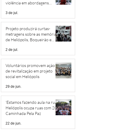
violência em abordagens
policiais
3 de jul.
Projeto produzirá curtas-
metragens sobre as memórias
de Heliópolis, Boqueirão e
Jardim São Savério
2 de jul.
Voluntários promovem ação
de revitalização em projeto
social em Heliópolis
29 de jun.
‘Estamos fazendo aula na rua’:
Heliópolis ocupa ruas com 28ª
Caminhada Pela Paz
22 de jun.