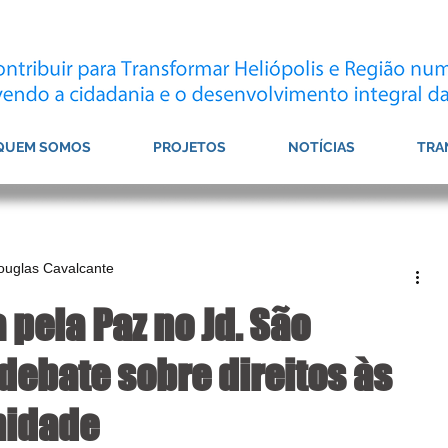
QUEM SOMOS
PROJETOS
NOTÍCIAS
TRA
Douglas Cavalcante
pela Paz no Jd. São
 debate sobre direitos às
nidade