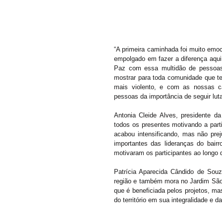
“A primeira caminhada foi muito em
empolgado em fazer a diferença aqui 
Paz com essa multidão de pessoas 
mostrar para toda comunidade que tem
mais violento, e com as nossas ca
pessoas da importância de seguir lut
Antonia Cleide Alves, presidente d
todos os presentes motivando a part
acabou intensificando, mas não pre
importantes das lideranças do bairr
motivaram os participantes ao longo d
Patrícia Aparecida Cândido de Souz
região e também mora no Jardim São 
que é beneficiada pelos projetos, m
do território em sua integralidade e 