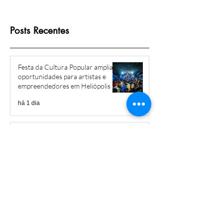
Posts Recentes
Festa da Cultura Popular amplia
oportunidades para artistas e
empreendedores em Heliópolis e
Região
há 1 dia
Heliópolis debate caminhos para
um futuro mais sustentável em
workshop
há 5 dias
Mais de cinco décadas de luta:
moradores de Heliópolis
conquistam o direito à escritura