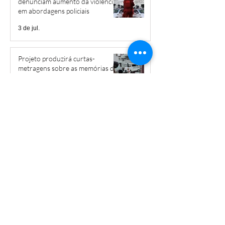
denunciam aumento da violência
em abordagens policiais
3 de jul.
Projeto produzirá curtas-
metragens sobre as memórias de
Heliópolis, Boqueirão e Jardim
São Savério
2 de jul.
Voluntários promovem ação de
revitalização em projeto social em
Heliópolis
29 de jun.
‘Estamos fazendo aula na rua’:
Heliópolis ocupa ruas com 28ª
Caminhada Pela Paz