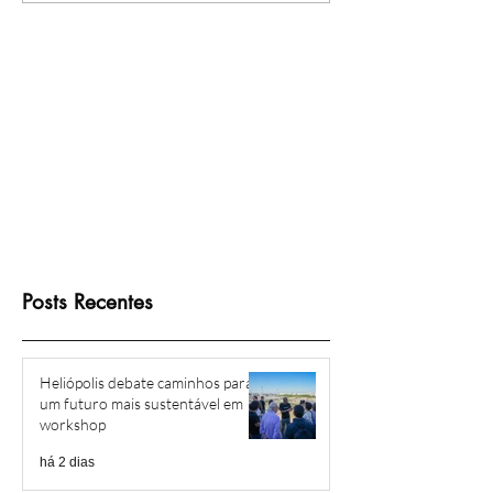
Heliópolis conquistam o
Festa da Cultura P
direito à escritura
Posts Recentes
Heliópolis debate caminhos para
um futuro mais sustentável em
workshop
há 2 dias