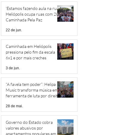
‘Estamos fazendo aula na rua’:
Heliópolis ocupa ruas com 28ª
Caminhada Pela Paz
22 de jun.
Caminhada em Heliópolis
pressiona pelo fim da escala
6x1 e por mais creches
3 de jun.
“A favela tem poder”: Helipa
Music transforma música em
ferramenta de luta por direitos
28 de mai.
Governo do Estado cobra
valores abusivos por
apartamentos populares em