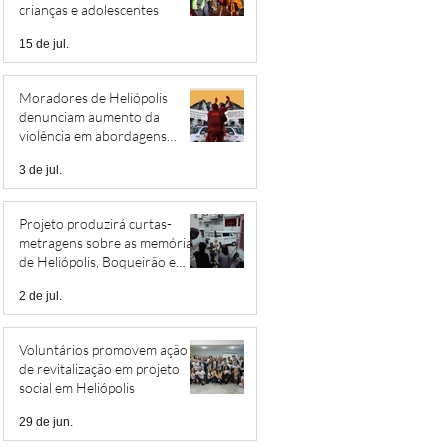
crianças e adolescentes
15 de jul.
Moradores de Heliópolis
denunciam aumento da
violência em abordagens
policiais
3 de jul.
Projeto produzirá curtas-
metragens sobre as memórias
de Heliópolis, Boqueirão e
Jardim São Savério
2 de jul.
Voluntários promovem ação
de revitalização em projeto
social em Heliópolis
29 de jun.