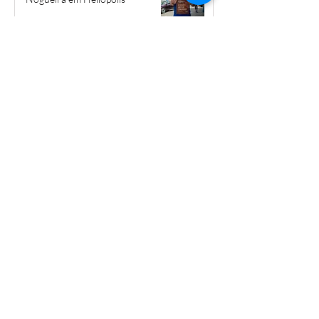
12 de mai.
EMEF Gonzaguinha receberá
projeto inovador que busca
mitigar os impactos das mudanças
climáticas
11 de mai.
Projeto leva qualificação em
construção civil para dentro de
Heliópolis
4 de mai.
Arquivo
agosto de 2026
(2)
2 posts
julho de 2026
(5)
5 posts