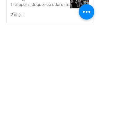
Heliópolis, Boqueirão e Jardim
São Savério
2 de jul.
Voluntários promovem ação de
revitalização em projeto social em
Heliópolis
29 de jun.
‘Estamos fazendo aula na rua’:
Heliópolis ocupa ruas com 28ª
Caminhada Pela Paz
22 de jun.
Caminhada em Heliópolis
pressiona pelo fim da escala 6x1 e
por mais creches
3 de jun.