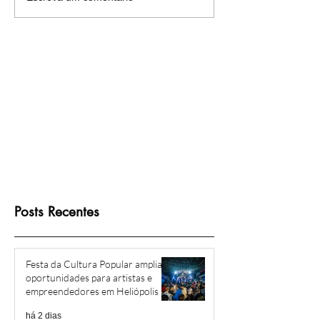
para um futuro mais
luta: moradores d
sustentável em workshop
Heliópolis conqui
direito à escritura
Posts Recentes
Festa da Cultura Popular amplia
oportunidades para artistas e
empreendedores em Heliópolis e
Região
há 2 dias