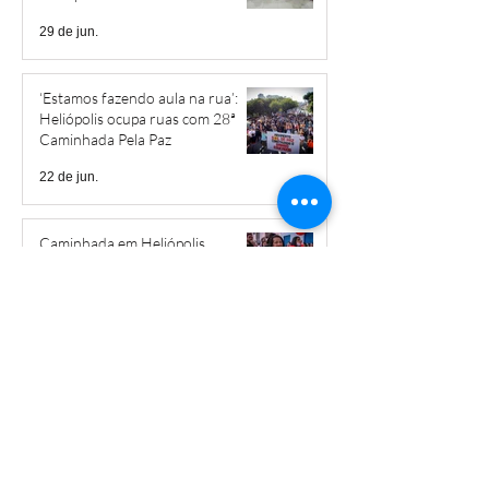
29 de jun.
‘Estamos fazendo aula na rua’:
Heliópolis ocupa ruas com 28ª
Caminhada Pela Paz
22 de jun.
Caminhada em Heliópolis
pressiona pelo fim da escala 6x1 e
por mais creches
3 de jun.
“A favela tem poder”: Helipa Music
transforma música em
ferramenta de luta por direitos
28 de mai.