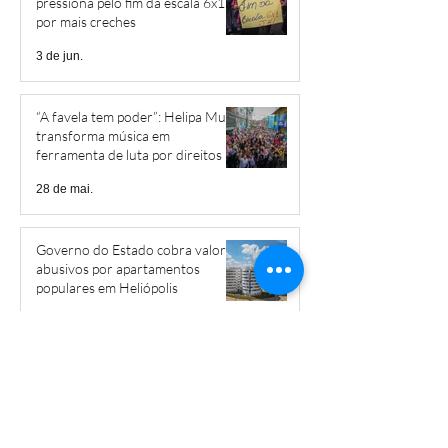
pressiona pelo fim da escala 6x1 e
por mais creches
3 de jun.
“A favela tem poder”: Helipa Music
transforma música em
ferramenta de luta por direitos
28 de mai.
Governo do Estado cobra valores
abusivos por apartamentos
populares em Heliópolis
15 de mai.
Livro narra a trajetória de Braz
Nogueira em Heliópolis
12 de mai.