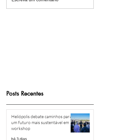
Mais de cinco décadas de
Heliópolis e Regiã
luta: moradores de
preparam para cel
Heliópolis conquistam o
Festa da Cultura P
direito à escritura
Posts Recentes
Heliópolis debate caminhos para
um futuro mais sustentável em
workshop
há 3 dias