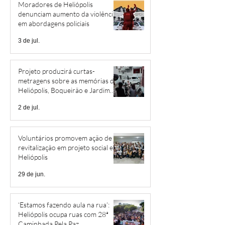
Moradores de Heliópolis
denunciam aumento da violência
em abordagens policiais
3 de jul.
Projeto produzirá curtas-
metragens sobre as memórias de
Heliópolis, Boqueirão e Jardim
São Savério
2 de jul.
Voluntários promovem ação de
revitalização em projeto social em
Heliópolis
29 de jun.
‘Estamos fazendo aula na rua’:
Heliópolis ocupa ruas com 28ª
Caminhada Pela Paz