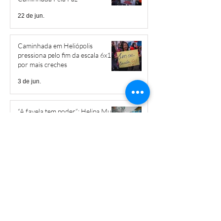
22 de jun.
Caminhada em Heliópolis
pressiona pelo fim da escala 6x1 e
por mais creches
3 de jun.
“A favela tem poder”: Helipa Music
transforma música em
ferramenta de luta por direitos
28 de mai.
Governo do Estado cobra valores
abusivos por apartamentos
populares em Heliópolis
15 de mai.