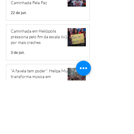
Caminhada Pela Paz
22 de jun.
Caminhada em Heliópolis
pressiona pelo fim da escala 6x1 e
por mais creches
3 de jun.
“A favela tem poder”: Helipa Music
transforma música em
ferramenta de luta por direitos
28 de mai.
Governo do Estado cobra valores
abusivos por apartamentos
populares em Heliópolis
15 de mai.