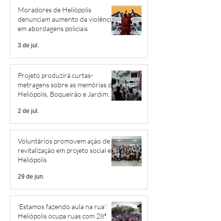
Moradores de Heliópolis
denunciam aumento da violência
em abordagens policiais
3 de jul.
Projeto produzirá curtas-
metragens sobre as memórias de
Heliópolis, Boqueirão e Jardim
São Savério
2 de jul.
Voluntários promovem ação de
revitalização em projeto social em
Heliópolis
29 de jun.
‘Estamos fazendo aula na rua’:
Heliópolis ocupa ruas com 28ª